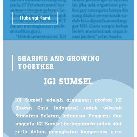
Hubungi Kami
SHARING AND GROWING
TOGETHER
IGI SUMSEL
IGI Sumsel adalah organisasi profesi IGI
(Ikatan Guru Indonesia) untuk wilayah
Sumatera Selatan, Indonesia. Pengurus dan
anggota IGI Sumsel berkomitmen untuk ikut
serta dalam peningkatan kompetensi guru